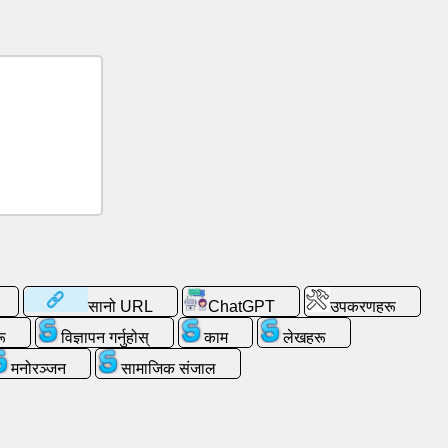
सानो URL
ChatGPT
उपकरणहरू
ू
विज्ञापन गर्नुहोस्
काम
लेखहरू
मनोरञ्जन
सामाजिक संजाल