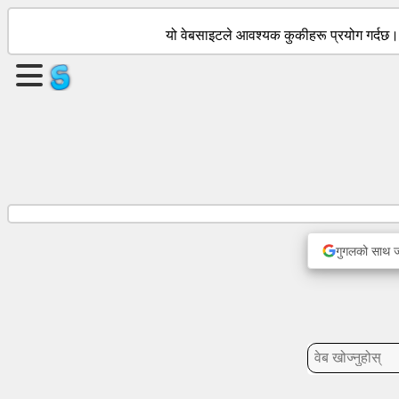
यो वेबसाइटले आवश्यक कुकीहरू प्रयोग गर्दछ
एउटा
पृष्ठ
बनाउनुहोस्
समूह
बनाउनुहोस्
लेखहरू
गुगलको साथ जार
एजेन्डा
मनोरञ्जन
सामाजिक
संजाल