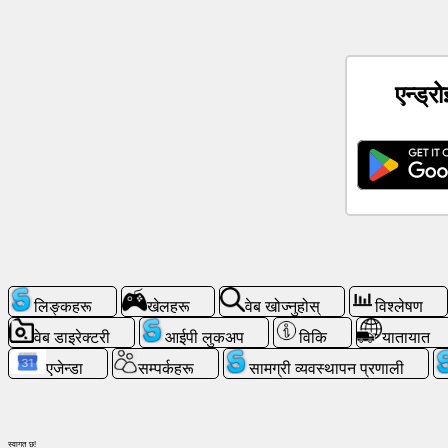
समाचार
एन्ड्र
नि:
शुल्क
आइकनहरू
ChatGPT
विकि
सम्पर्कहरू
लिङ्कहरू
खेलहरू
वेब खोज्नुहोस्
विश्लेषण
वेब डाइरेक्टरी
आईपी ​​लुकअप
विकि
यातायात
खेलहरू
एजेन्डा
सम्पर्कहरू
सामग्री व्यवस्थापन प्रणाली
वेब
खोज्नुहोस्
स्वागत छ!