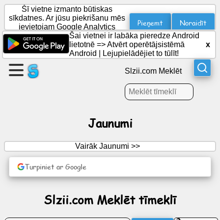
Šī vietne izmanto būtiskas
sīkdatnes. Ar jūsu piekrišanu mēs
Pieņemt
Noraidīt
ievietojam Google Analytics
sīkfailus statistikai.
Šai vietnei ir labāka pieredze Android
Izveidojiet
lietotnē =>
Atvērt operētājsistēmā
x
lapu
Android
|
Lejupielādējiet to tūlīt!
Slzii.com Meklēt
Izveidot
grupu
Jaunumi
Raksti
Vairāk Jaunumi >>
Darba
kārtība
Turpiniet ar Google
Izklaide
Slzii.com Meklēt tīmeklī
Sociālais
tīkls