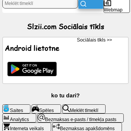
Webmap
Jaunumi
Slzii.com Sociālais tīkls
Bezmaksas
ikonas
Sociālais tīkls >>
Android lietotne
ChatGPT
Wiki
Kontakti
ko tu dari?
Spēles
Saites
Spēles
Meklēt tīmeklī
Meklēt
tīmeklī
Analytics
Bezmaksas e-pasts / tīmekļa pasts
Interneta veikals
Bezmaksas apakšdomēns