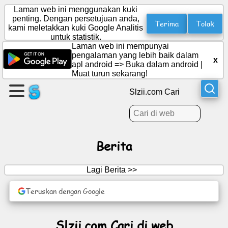
Laman web ini menggunakan kuki
penting. Dengan persetujuan anda,
Terima
Tolak
kami meletakkan kuki Google Analitis
untuk statistik.
Buat
Laman web ini mempunyai
halaman
pengalaman yang lebih baik dalam
x
apl android =>
Buka dalam android
|
Muat turun sekarang!
Buat
kumpulan
Slzii.com Cari
Artikel
Berita
Agenda
Lagi Berita >>
Hiburan
Teruskan dengan Google
Rangkaian
sosial
Slzii.com Cari di web