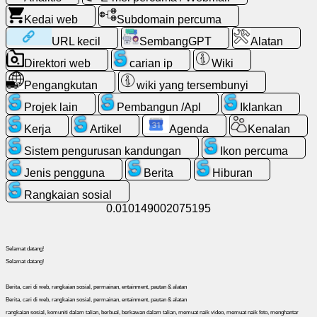
E-
mel
Kedai web
Subdomain percuma
percuma
URL kecil
SembangGPT
Alatan
/
Webmail
Direktori web
carian ip
Wiki
Pengangkutan
wiki yang tersembunyi
Analitis
Projek lain
Pembangun /Apl
Iklankan
Kerja
Artikel
Agenda
Kenalan
Kedai
web
Sistem pengurusan kandungan
Ikon percuma
Jenis pengguna
Berita
Hiburan
Pembangun
Rangkaian sosial
/Apl
0.010149002075195
Alatan
Selamat datang!
Selamat datang!
Kerja
Berita, cari di web, rangkaian sosial, permainan, entainment, pautan & alatan
Berita, cari di web, rangkaian sosial, permainan, entainment, pautan & alatan
Direktori
rangkaian sosial, komuniti dalam talian, berbual, berkawan dalam talian, memuat naik video, memuat naik foto, menghantar