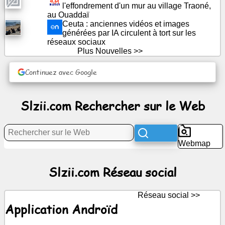
l'effondrement d'un mur au village Traoné,
Divertissement
au Ouaddaï
Ceuta : anciennes vidéos et images
Réseau
générées par IA circulent à tort sur les
réseaux sociaux
social
Plus Nouvelles >>
Nouvelles
Continuez avec Google
Icônes
Slzii.com Rechercher sur le Web
gratuites
ChatGPT
Webmap
wiki
Slzii.com Réseau social
Contacts
Réseau social >>
Application Androïd
Jeux