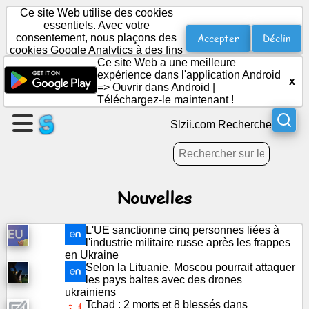
Ce site Web utilise des cookies
essentiels. Avec votre
Accepter
Déclin
consentement, nous plaçons des
cookies Google Analytics à des fins
Créer
statistiques.
Ce site Web a une meilleure
une
expérience dans l'application Android
x
page
=>
Ouvrir dans Android
|
Téléchargez-le maintenant !
Créer
Slzii.com Recherche
un
groupe
Nouvelles
Des
articles
L'UE sanctionne cinq personnes liées à
l'industrie militaire russe après les frappes
Ordre
en Ukraine
Selon la Lituanie, Moscou pourrait attaquer
du
les pays baltes avec des drones
jour
ukrainiens
Tchad : 2 morts et 8 blessés dans