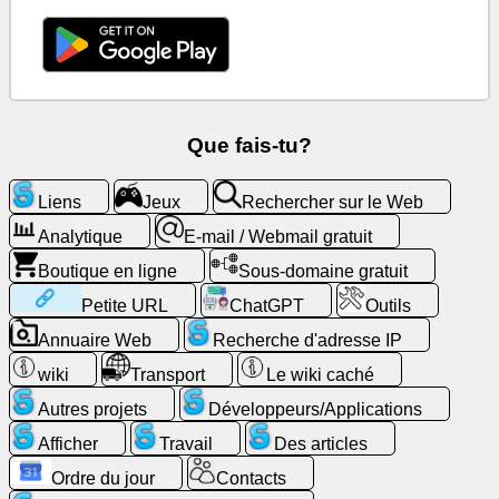
Rechercher
sur
le
Web
Que fais-tu?
E-
mail
/
Liens
Jeux
Rechercher sur le Web
Webmail
Analytique
E-mail / Webmail gratuit
gratuit
Boutique en ligne
Sous-domaine gratuit
Analytique
Petite URL
ChatGPT
Outils
Annuaire Web
Recherche d'adresse IP
Boutique
en
wiki
Transport
Le wiki caché
ligne
Autres projets
Développeurs/Applications
Afficher
Travail
Des articles
Développeurs/Applications
Ordre du jour
Contacts