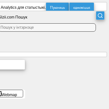
Прыняць
адмовіцца
nalytics для статыстыкі.
Slzii.com Пошук
Webmap