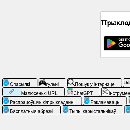
Навіны
Прыклад
Бясплатныя
абразкі
ChatGPT
Вікі
Кантакты
Спасылкі
гульні
Пошук у інтэрнэце
Малюсенькі URL
ChatGPT
інструме
гульні
Распрацоўшчыкі/прыкладанні
Рэкламаваць
Пошук
Бясплатныя абразкі
Тыпы карыстальнікаў
у
інтэрнэце