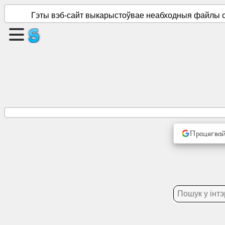
Гэты вэб-сайт выкарыстоўвае неабходныя файлы co
Стварыце
старонку
Стварыць
групу
Артыкулы
Працягвай
Парадак
дня
забавы
Сацыяльная
сетка