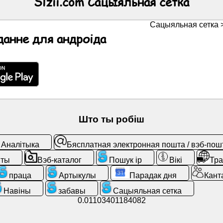
Slzii.com Сацыяльная сетка
Сацыяльная сетка 
анне для андроіда
Што ты робіш
Аналітыка
Бясплатная электронная пошта / вэб-пош
нты
Вэб-каталог
Пошук ip
Вікі
Тра
праца
Артыкулы
Парадак дня
Кант
Навіны
забавы
Сацыяльная сетка
0.01103401184082