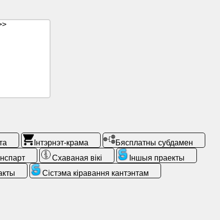
>>
та
Інтэрнэт-крама
Бясплатны субдамен
нспарт
Схаваная вікі
Іншыя праекты
акты
Сістэма кіравання кантэнтам