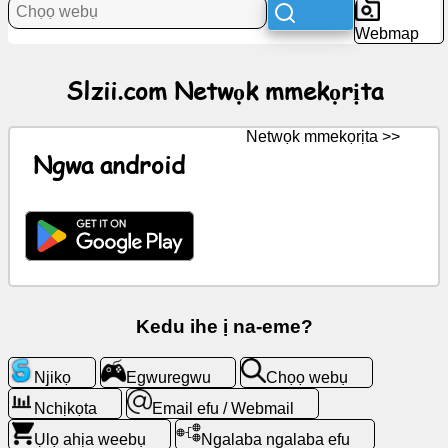
Akụkọ
Webmap
Akara
Slzii.com Netwọk mmekọrịta
ngosi
efu
Netwọk mmekọrịta >>
Ngwa android
Kpaa
GPT
Wiki
Ndi
ana-
Kedu ihe ị na-eme?
akpo
Njikọ
Egwuregwu
Chọọ webụ
Egwuregwu
Nchịkọta
Email efu / Webmail
Ụlọ ahịa weebụ
Ngalaba ngalaba efu
Chọọ