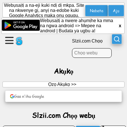
Webụsaịtị a na-eji kuki ndị dị mkpa. Site
Nabata
Ajụ
na nkwenye gị, anyị na-edobe kuki
Google Analytics maka ọnụ ọgụgụ.
Webụsaịtị a nwere ahụmịhe ka mma
Mepụta
na ngwa android =>
Mepee na
x
ibe
android
|
Budata ya ugbu a!
Slzii.com Chọọ
Mepụta
otu
Akụkọ
Akụkọ
Ọzọ Akụkọ >>
Agenda
Gaa n'ihu Google
Ntụrụndụ
Slzii.com Chọọ webụ
Netwọk
mmekọrịta